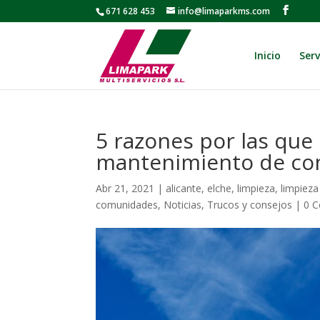
671 628 453
info@limaparkms.com
Inicio
Serv
5 razones por las que
mantenimiento de c
Abr 21, 2021
|
alicante
,
elche
,
limpieza
,
limpieza
comunidades
,
Noticias
,
Trucos y consejos
|
0 C