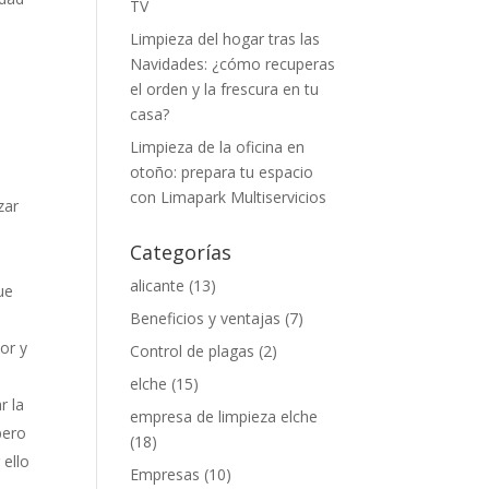
TV
Limpieza del hogar tras las
Navidades: ¿cómo recuperas
el orden y la frescura en tu
casa?
Limpieza de la oficina en
otoño: prepara tu espacio
con Limapark Multiservicios
zar
Categorías
alicante
(13)
ue
Beneficios y ventajas
(7)
or y
Control de plagas
(2)
elche
(15)
r la
empresa de limpieza elche
pero
(18)
 ello
Empresas
(10)