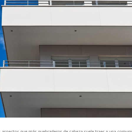
s aspectos que más quebraderos de cabeza suele traer a una comun