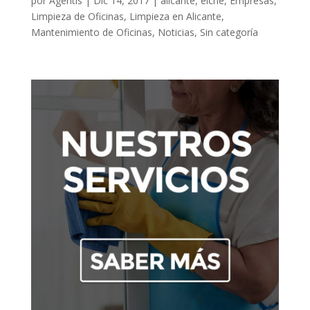
por
Agentis
|
Dic 14, 2017
|
alicante
,
elche
,
Empresas
,
Limpieza de Oficinas
,
Limpieza en Alicante
,
Mantenimiento de Oficinas
,
Noticias
,
Sin categoría