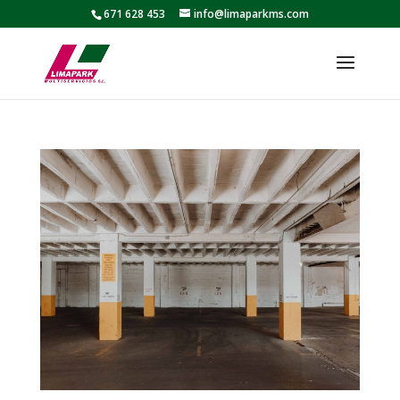
671 628 453
info@limaparkms.com