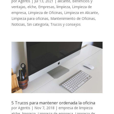
por
Agentis
|
Jul 13, 2021
|
alicante
,
Beneficios y
ventajas
,
elche
,
Empresas
,
limpieza
,
Limpieza de
empresa
,
Limpieza de Oficinas
,
Limpieza en Alicante
,
Limpieza para oficinas
,
Mantenimiento de Oficinas
,
Noticias
,
Sin categoría
,
Trucos y consejos
5 Trucos para mantener ordenada la oficina
por
Agentis
|
Nov 7, 2018
|
empresa de limpieza
elche
,
limpieza
,
Limpieza de empresa
,
Limpieza de